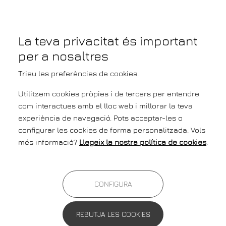
Vés al contingut
Configura
La teva privacitat és important
per a nosaltres
Trieu les preferències de cookies.
Inici
Cercador d'activitats
Utilitzem cookies pròpies i de tercers per entendre
Cercador d'activitats
com interactues amb el lloc web i millorar la teva
experiència de navegació. Pots acceptar-les o
configurar les cookies de forma personalitzada. Vols
Preferències
més informació?
Llegeix la nostra política de cookies
.
Veure al mapa
CONFIGURA
Mostrant
1
resultats
Eliminar filtres
REBUTJA LES COOKIES