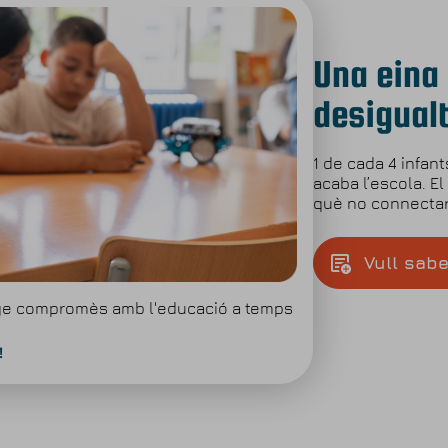
Una eina 
desigual
1 de cada 4 infan
acaba l’escola. El
què no connectar
Vull sab
tge compromès amb l'educació a temps
!