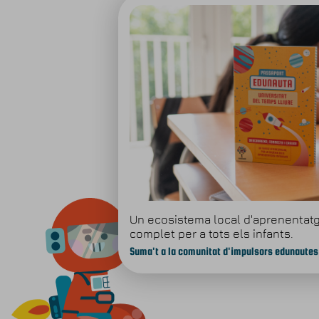
Un ecosistema local d'aprenenta
complet per a tots els infants.
Suma't a la comunitat d'impulsors edunautes