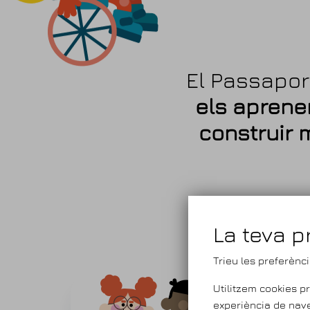
El Passapor
els apren
construir 
La teva p
Trieu les preferènc
Utilitzem cookies pr
experiència de nave