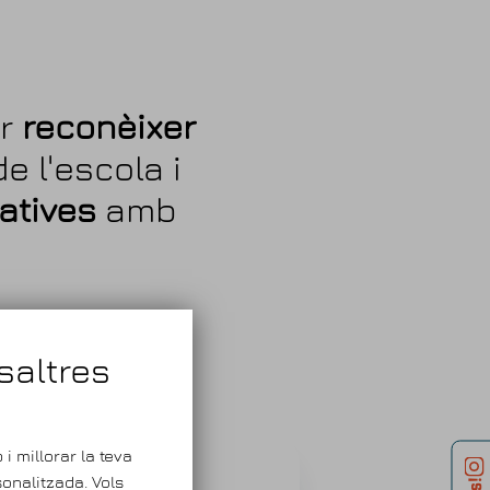
er
reconèixer
e l'escola i
catives
amb
saltres
i millorar la teva
onalitzada. Vols