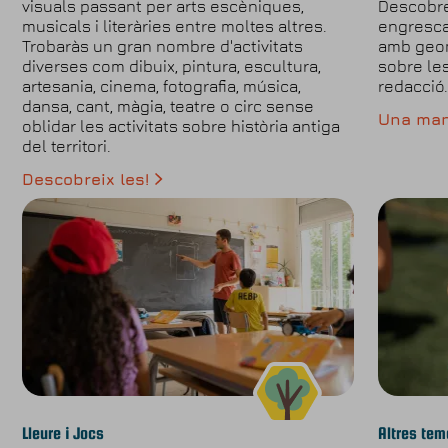
visuals passant per arts escèniques,
Descobre
musicals i literàries entre moltes altres.
engresca
Trobaràs un gran nombre d'activitats
amb geom
diverses com dibuix, pintura, escultura,
sobre les
artesania, cinema, fotografia, música,
redacció
dansa, cant, màgia, teatre o circ sense
Una mane
oblidar les activitats sobre història antiga
del territori.
Descobreix les!
Lleure i Jocs
Altres tem