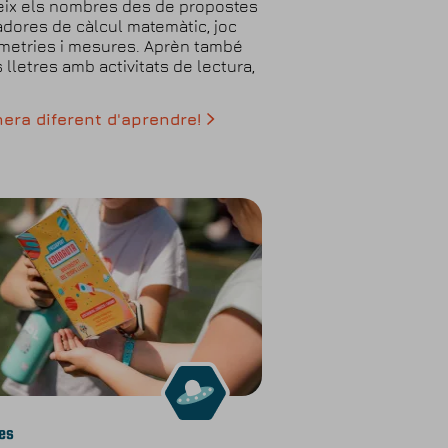
ix els nombres des de propostes
dores de càlcul matemàtic, joc
etries i mesures. Aprèn també
 lletres amb activitats de lectura,
.
ra diferent d'aprendre!
es