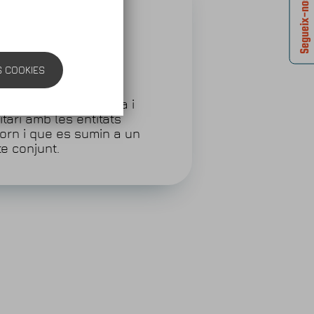
Segueix-nos!
S COOKIES
ball connectat
ar un treball en xarxa i
tari amb les entitats
torn i que es sumin a un
te conjunt.