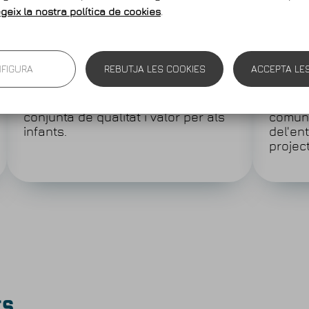
egeix la nostra política de cookies
.
FIGURA
REBUTJA LES COOKIES
ACCEPTA LE
La qualitat de les activitats
El tre
Promoure una oferta d’activitats
Impuls
conjunta de qualitat i valor per als
comuni
infants.
del'en
projec
ts