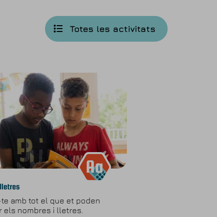
Totes les activitats
lletres
-te amb tot el que et poden
 els nombres i lletres.