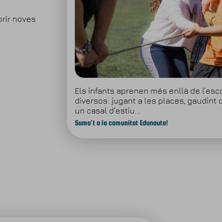
brir noves
Els infants aprenen més enllà de l’esc
diversos: jugant a les places, gaudint 
un casal d’estiu...
Suma't a la comunitat Edunauta!