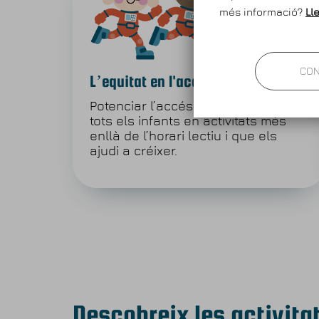
més informació?
Ll
CON
L’equitat en l'accés
Potenciar l’accés i participació de
tots els infants en activitats més
enllà de l’horari lectiu i que els
ajudi a créixer.
Descobreix les activita