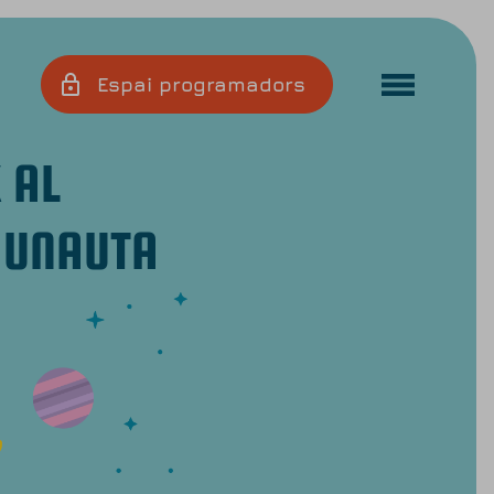
Espai programadors
 AL
DUNAUTA