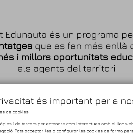
t Edunauta és un programa p
entatges
que es fan més enllà d
més i millors oportunitats edu
els agents del territori
rivacitat és important per a no
ies de cookies.
òpies i de tercers per entendre com interactues amb el lloc web 
gació. Pots acceptar-les o configurar les cookies de forma pers